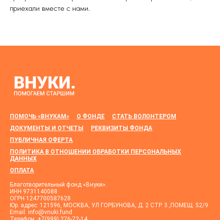
приехали вместе с нами.
ПОМОЧЬ «ВНУКАМ»
О ФОНДЕ
СТАТЬ ВОЛОНТЕРОМ
ДОКУМЕНТЫ И ОТЧЕТЫ
РЕКВИЗИТЫ ФОНДА
ПУБЛИЧНАЯ ОФЕРТА
ПОЛИТИКА В ОТНОШЕНИИ ОБРАБОТКИ ПЕРСОНАЛЬНЫХ
ДАННЫХ
ОПЛАТА
Благотворительный фонд «Внуки».
ИНН 9731140088
ОГРН 1247700587628
Юр. адрес: 121596, МОСКВА, УЛ ГОРБУНОВА, Д. 2 СТР. 3 ,ПОМЕЩ. 52/9
Email: info@vnuki.fund
Телефон: +7(999) 276-72-14